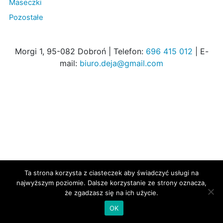
Maseczki
Pozostałe
Morgi 1, 95-082 Dobroń | Telefon:
696 415 012
| E-
mail:
biuro.deja@gmail.com
Ta strona korzysta z ciasteczek aby świadczyć usługi na
najwyższym poziomie. Dalsze korzystanie ze strony oznacza,
że zgadzasz się na ich użycie.
OK