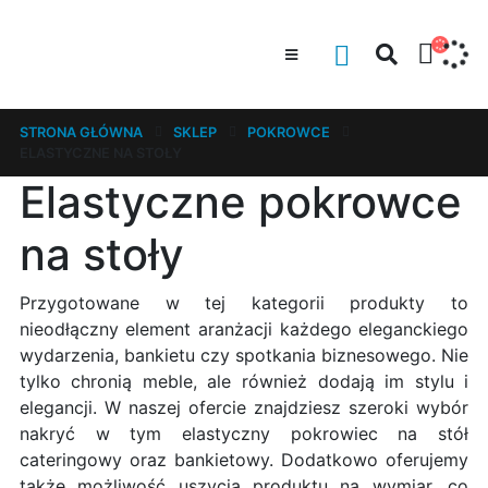
STRONA GŁÓWNA
SKLEP
POKROWCE
ELASTYCZNE NA STOŁY
Elastyczne pokrowce
na stoły
Przygotowane w tej kategorii produkty to
nieodłączny element aranżacji każdego eleganckiego
wydarzenia, bankietu czy spotkania biznesowego. Nie
tylko chronią meble, ale również dodają im stylu i
elegancji. W naszej ofercie znajdziesz szeroki wybór
nakryć w tym elastyczny pokrowiec na stół
cateringowy oraz bankietowy. Dodatkowo oferujemy
także możliwość uszycia produktu na wymiar, co