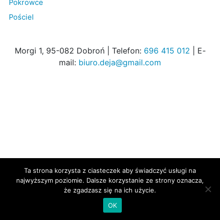
Pokrowce
Pościel
Morgi 1, 95-082 Dobroń | Telefon:
696 415 012
| E-
mail:
biuro.deja@gmail.com
Ta strona korzysta z ciasteczek aby świadczyć usługi na
najwyższym poziomie. Dalsze korzystanie ze strony oznacza,
że zgadzasz się na ich użycie.
OK