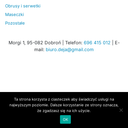
Obrusy i serwetki
Maseczki
Pozostałe
Morgi 1, 95-082 Dobroń | Telefon:
696 415 012
| E-
mail:
biuro.deja@gmail.com
Ta strona korzysta z ciasteczek aby świadczyć usługi na
najwyższym poziomie. Dalsze korzystanie ze strony oznacza,
że zgadzasz się na ich użycie.
OK